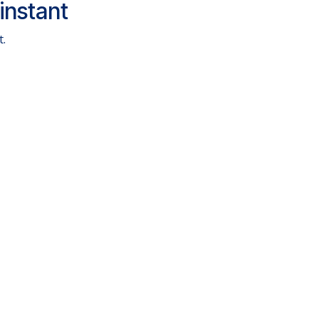
instant
t.