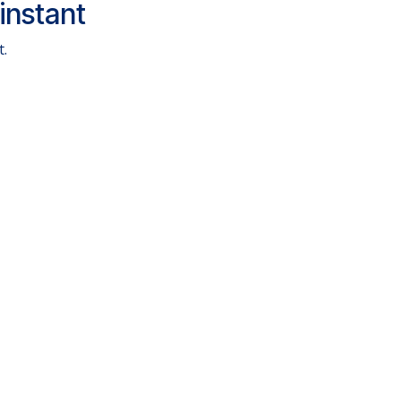
instant
t.