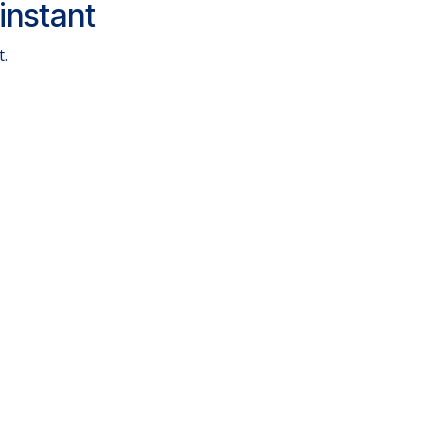
instant
t.