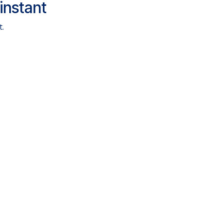
instant
t.