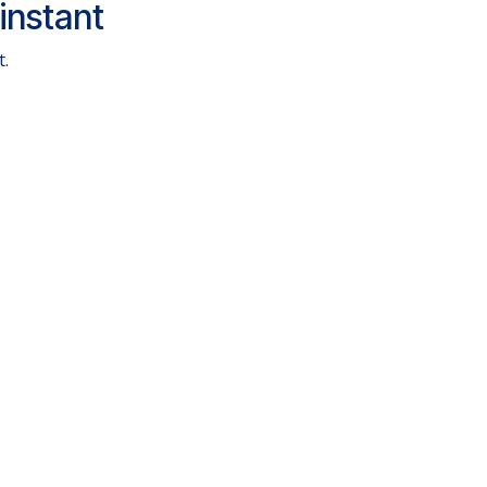
instant
t.