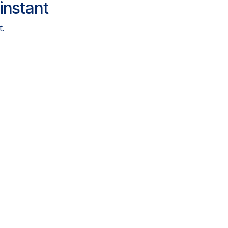
instant
t.