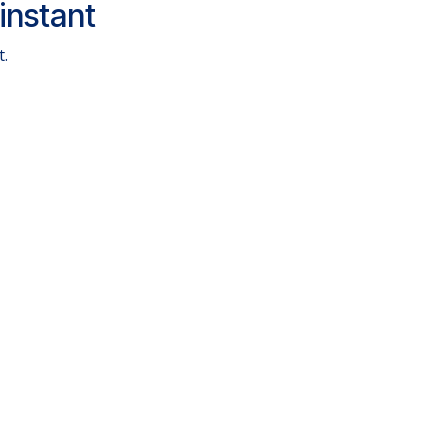
instant
t.