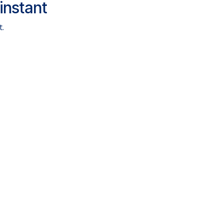
instant
t.