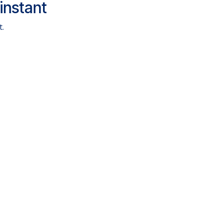
instant
t.