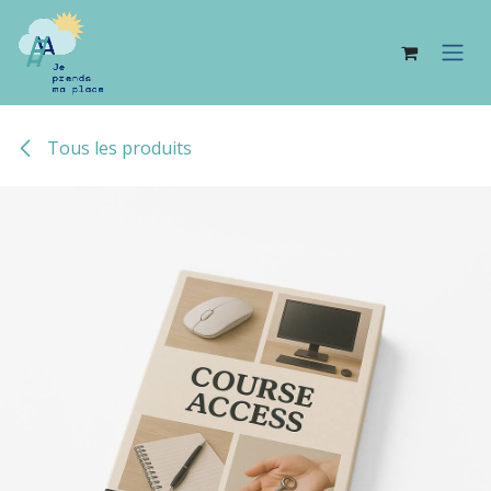
Se rendre au contenu
Tous les produits